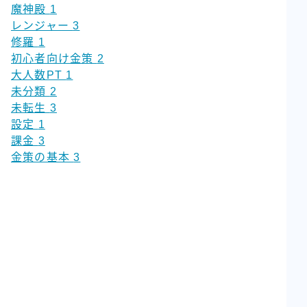
魔神殿
1
レンジャー
3
修羅
1
初心者向け金策
2
大人数PT
1
未分類
2
未転生
3
設定
1
課金
3
金策の基本
3