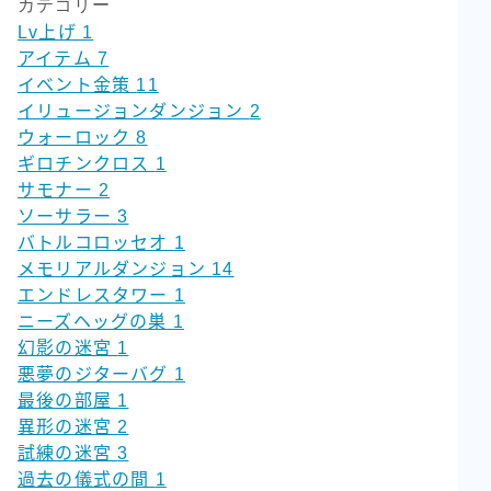
カテゴリー
Lv上げ
1
アイテム
7
イベント金策
11
イリュージョンダンジョン
2
ウォーロック
8
ギロチンクロス
1
サモナー
2
ソーサラー
3
バトルコロッセオ
1
メモリアルダンジョン
14
エンドレスタワー
1
ニーズヘッグの巣
1
幻影の迷宮
1
悪夢のジターバグ
1
最後の部屋
1
異形の迷宮
2
試練の迷宮
3
過去の儀式の間
1