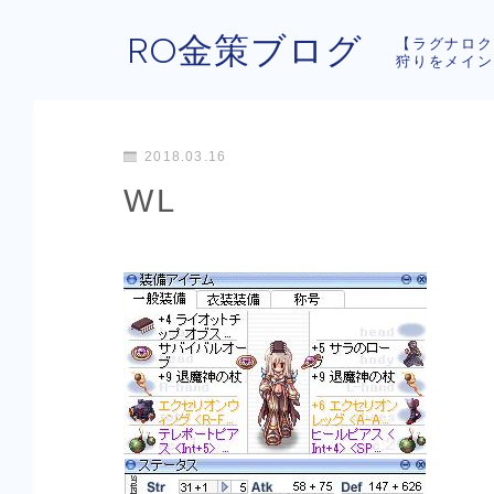
RO金策ブログ
【ラグナロク
狩りをメイン
2018.03.16
WL