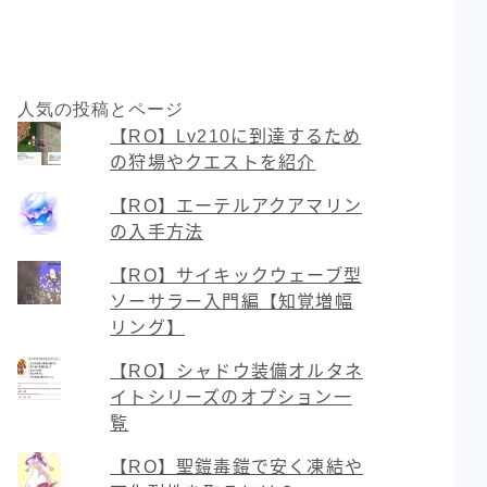
人気の投稿とページ
【RO】Lv210に到達するため
の狩場やクエストを紹介
【RO】エーテルアクアマリン
の入手方法
【RO】サイキックウェーブ型
ソーサラー入門編【知覚増幅
リング】
【RO】シャドウ装備オルタネ
イトシリーズのオプション一
覧
【RO】聖鎧毒鎧で安く凍結や