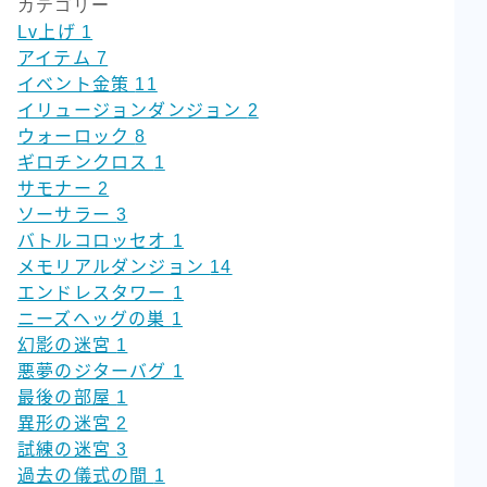
カテゴリー
Lv上げ
1
アイテム
7
イベント金策
11
イリュージョンダンジョン
2
ウォーロック
8
ギロチンクロス
1
サモナー
2
ソーサラー
3
バトルコロッセオ
1
メモリアルダンジョン
14
エンドレスタワー
1
ニーズヘッグの巣
1
幻影の迷宮
1
悪夢のジターバグ
1
最後の部屋
1
異形の迷宮
2
試練の迷宮
3
過去の儀式の間
1