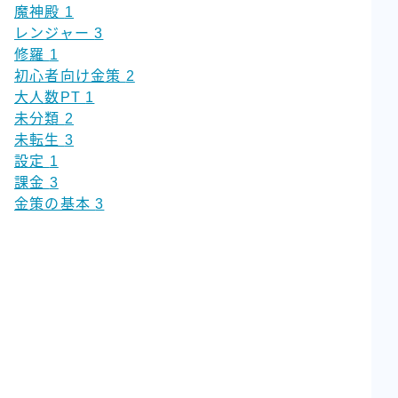
魔神殿
1
レンジャー
3
修羅
1
初心者向け金策
2
大人数PT
1
未分類
2
未転生
3
設定
1
課金
3
金策の基本
3