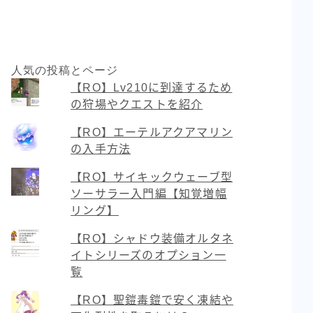
人気の投稿とページ
【RO】Lv210に到達するため
の狩場やクエストを紹介
【RO】エーテルアクアマリン
の入手方法
【RO】サイキックウェーブ型
ソーサラー入門編【知覚増幅
リング】
【RO】シャドウ装備オルタネ
イトシリーズのオプション一
覧
【RO】聖鎧毒鎧で安く凍結や