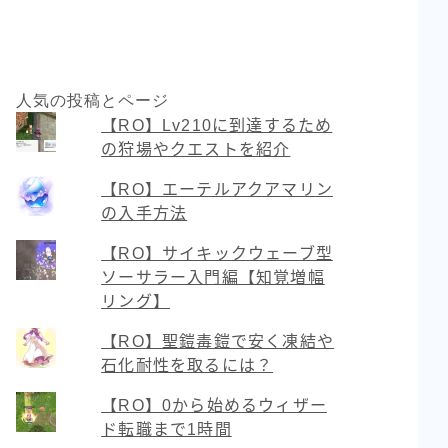
人気の投稿とページ
【RO】Lv210に到達するため
の狩場やクエストを紹介
【RO】エーテルアクアマリン
の入手方法
【RO】サイキックウェーブ型
ソーサラー入門編【知覚増幅
リング】
【RO】聖鎧毒鎧で安く凍結や
石化耐性を取るには？
【RO】0から始めるウィザー
ド転職まで1時間