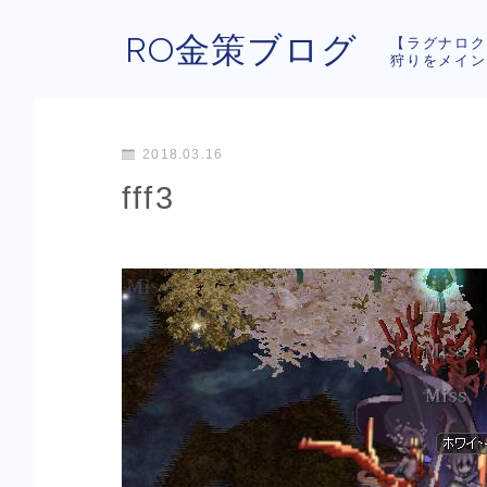
RO金策ブログ
【ラグナロク
狩りをメイン
2018.03.16
fff3