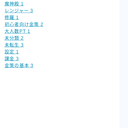
魔神殿
1
レンジャー
3
修羅
1
初心者向け金策
2
大人数PT
1
未分類
2
未転生
3
設定
1
課金
3
金策の基本
3