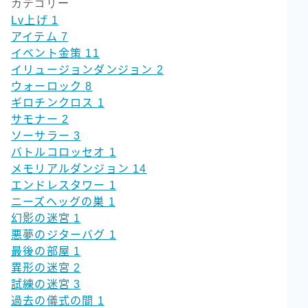
カテゴリー
Lv上げ
1
アイテム
7
イベント金策
11
イリュージョンダンジョン
2
ウォーロック
8
ギロチンクロス
1
サモナー
2
ソーサラー
3
バトルコロッセオ
1
メモリアルダンジョン
14
エンドレスタワー
1
ニーズヘッグの巣
1
幻影の迷宮
1
悪夢のジターバグ
1
最後の部屋
1
異形の迷宮
2
試練の迷宮
3
過去の儀式の間
1